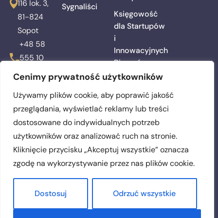
116 lok. 3,
Sygnaliści
Księgowość
81-824
dla Startupów
Sopot
i
+48 58
Innowacyjnych
555 10
Biznesów
00
Cenimy prywatność użytkowników
Kadry i
biuro@awperfecta.pl
Płace
Używamy plików cookie, aby poprawić jakość
przeglądania, wyświetlać reklamy lub treści
Zakładanie
Działalności
dostosowane do indywidualnych potrzeb
i Spółek
użytkowników oraz analizować ruch na stronie.
Kliknięcie przycisku „Akceptuj wszystkie” oznacza
zgodę na wykorzystywanie przez nas plików cookie.
© 2025 PERFECTA
Biuro Rachunkowe. Wszelkie prawa
Dostosuj
Odrzuć wszystkie
zastrzeżone. Realizacja:
WeUpgrade.pl