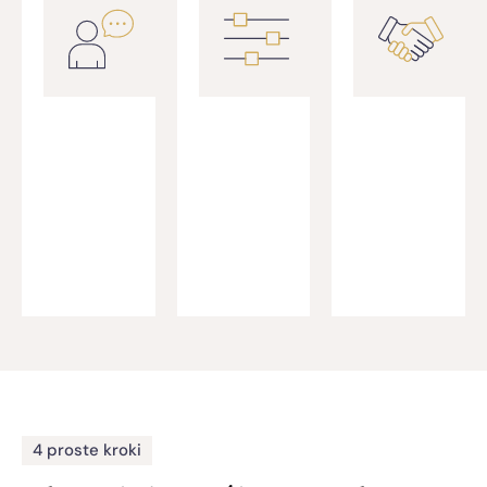
Opiekun
Optymalizacji
Księgowy
Pomagamy
Masz stały
legalnie
kontakt z
zmniejszyć
osobą, która
obciążenia
zna Twoją
podatkowe i
firmę i
składkowe, np.
odpowiada na
korzystając z
Twoje pytania.
ulg.
4 proste kroki