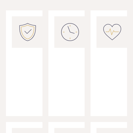
Pełne
Więcej
Bezpieczeństwo
Czasu dla
Podatkowe
Ciebie
Twoje rozliczenia
Nie musisz
są zawsze zgodne
śledzić
z aktualnymi
zmian ani
przepisami.
wypełniać
dokumentów.
Zyskujesz
czas na
rozwój firmy.
Dedykowany
Wsparcie w