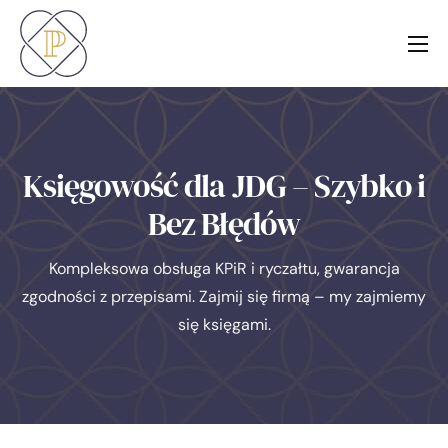
O nas
Usługi
Blog
Księgowość dla JDG – Szybko i
Kontakt
Bez Błędów
Kompleksowa obsługa KPiR i ryczałtu, gwarancja
zgodności z przepisami. Zajmij się firmą – my zajmiemy
się księgami.