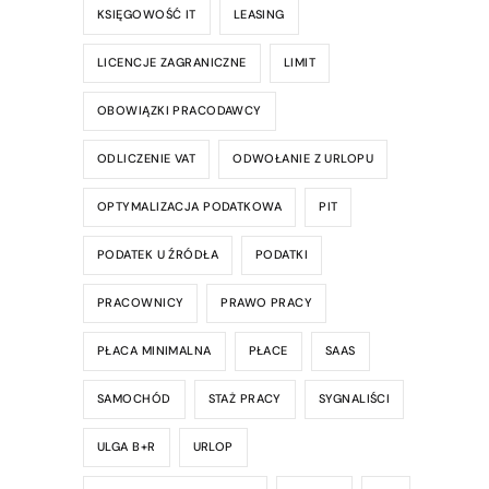
KSIĘGOWOŚĆ IT
LEASING
LICENCJE ZAGRANICZNE
LIMIT
OBOWIĄZKI PRACODAWCY
ODLICZENIE VAT
ODWOŁANIE Z URLOPU
OPTYMALIZACJA PODATKOWA
PIT
PODATEK U ŹRÓDŁA
PODATKI
PRACOWNICY
PRAWO PRACY
PŁACA MINIMALNA
PŁACE
SAAS
SAMOCHÓD
STAŻ PRACY
SYGNALIŚCI
ULGA B+R
URLOP