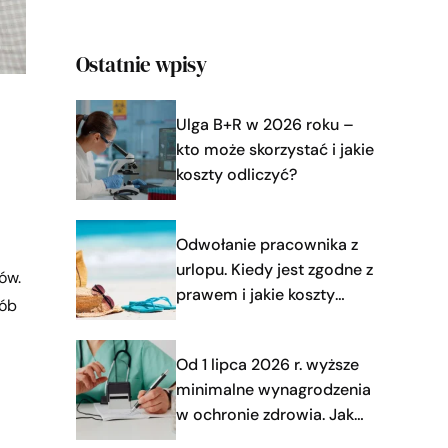
Ostatnie wpisy
Ulga B+R w 2026 roku –
kto może skorzystać i jakie
koszty odliczyć?
Odwołanie pracownika z
urlopu. Kiedy jest zgodne z
ów.
prawem i jakie koszty
sób
ponosi firma?
Od 1 lipca 2026 r. wyższe
minimalne wynagrodzenia
w ochronie zdrowia. Jak
uniknąć błędów w kadrach