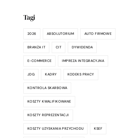
i płacach?
Tagi
2026
ABSOLUTORIUM
AUTO FIRMOWE
BRANŻA IT
CIT
DYWIDENDA
E-COMMERCE
IMPREZA INTEGRACYJNA
JDG
KADRY
KODEKS PRACY
KONTROLA SKARBOWA
KOSZTY KWALIFIKOWANE
KOSZTY REPREZENTACJI
KOSZTY UZYSKANIA PRZYCHODU
KSEF