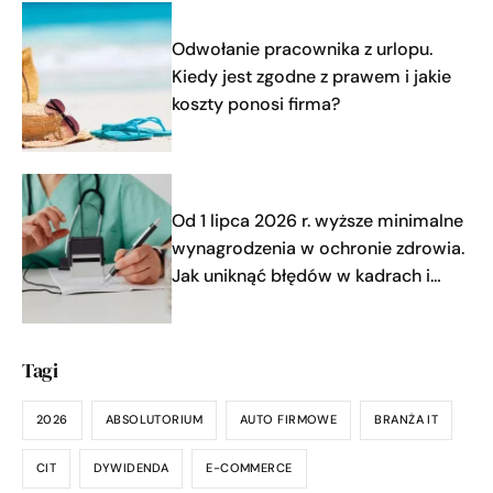
Odwołanie pracownika z urlopu.
Kiedy jest zgodne z prawem i jakie
koszty ponosi firma?
Od 1 lipca 2026 r. wyższe minimalne
wynagrodzenia w ochronie zdrowia.
Jak uniknąć błędów w kadrach i
płacach?
Tagi
2026
ABSOLUTORIUM
AUTO FIRMOWE
BRANŻA IT
CIT
DYWIDENDA
E-COMMERCE