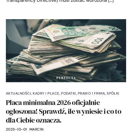
Transparency Directive) musi zostać wdrożona […]
AKTUALNOŚCI
,
KADRY I PŁACE
,
PODATKI
,
PRAWO I FRIMA
,
SPÓŁKI
Płaca minimalna 2026 oficjalnie
ogłoszona! Sprawdź, ile wyniesie i co to
dla Ciebie oznacza.
2025-10-01
MARCIN