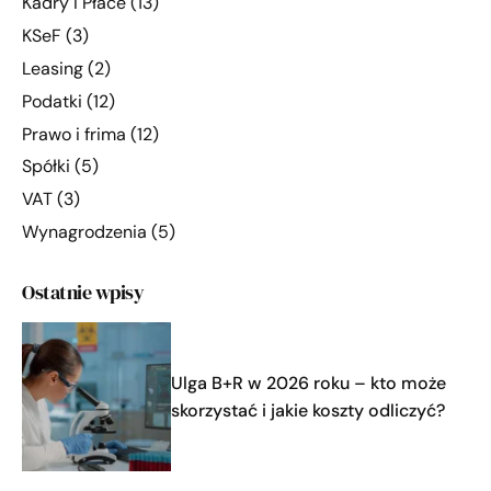
Kadry i Płace
(13)
KSeF
(3)
Leasing
(2)
Podatki
(12)
Prawo i frima
(12)
Spółki
(5)
VAT
(3)
Wynagrodzenia
(5)
Ostatnie wpisy
Ulga B+R w 2026 roku – kto może
skorzystać i jakie koszty odliczyć?