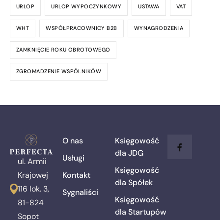
URLOP
URLOP WYPOCZYNKOWY
USTAWA
VAT
WHT
WSPÓŁPRACOWNICY B2B
WYNAGRODZENIA
ZAMKNIĘCIE ROKU OBROTOWEGO
ZGROMADZENIE WSPÓLNIKÓW
O nas
Księgowość
dla JDG
Usługi
ul. Armii
Księgowość
Kontakt
Krajowej
dla Spółek
116 lok. 3,
Sygnaliści
Księgowość
81-824
dla Startupów
Sopot