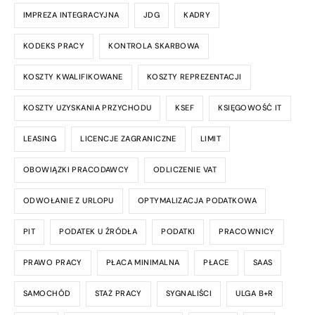
IMPREZA INTEGRACYJNA
JDG
KADRY
KODEKS PRACY
KONTROLA SKARBOWA
KOSZTY KWALIFIKOWANE
KOSZTY REPREZENTACJI
KOSZTY UZYSKANIA PRZYCHODU
KSEF
KSIĘGOWOŚĆ IT
LEASING
LICENCJE ZAGRANICZNE
LIMIT
OBOWIĄZKI PRACODAWCY
ODLICZENIE VAT
ODWOŁANIE Z URLOPU
OPTYMALIZACJA PODATKOWA
PIT
PODATEK U ŹRÓDŁA
PODATKI
PRACOWNICY
PRAWO PRACY
PŁACA MINIMALNA
PŁACE
SAAS
SAMOCHÓD
STAŻ PRACY
SYGNALIŚCI
ULGA B+R