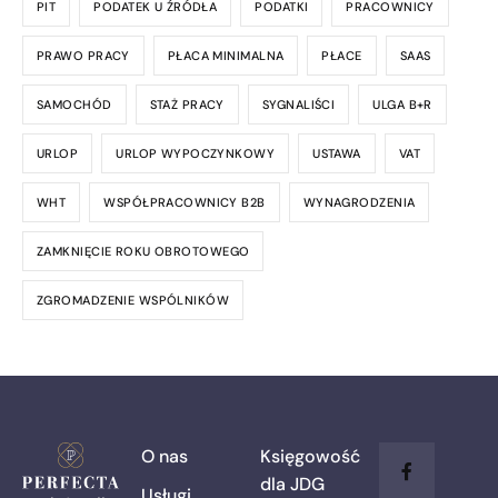
PIT
PODATEK U ŹRÓDŁA
PODATKI
PRACOWNICY
PRAWO PRACY
PŁACA MINIMALNA
PŁACE
SAAS
SAMOCHÓD
STAŻ PRACY
SYGNALIŚCI
ULGA B+R
URLOP
URLOP WYPOCZYNKOWY
USTAWA
VAT
WHT
WSPÓŁPRACOWNICY B2B
WYNAGRODZENIA
ZAMKNIĘCIE ROKU OBROTOWEGO
ZGROMADZENIE WSPÓLNIKÓW
O nas
Księgowość
dla JDG
Usługi