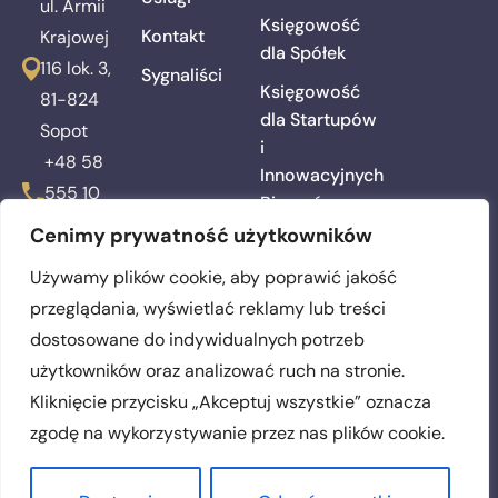
ul. Armii
Księgowość
Kontakt
Krajowej
dla Spółek
116 lok. 3,
Sygnaliści
Księgowość
81-824
dla Startupów
Sopot
i
+48 58
Innowacyjnych
555 10
Biznesów
00
Cenimy prywatność użytkowników
Kadry i
biuro@awperfecta.pl
Płace
Używamy plików cookie, aby poprawić jakość
przeglądania, wyświetlać reklamy lub treści
Zakładanie
Działalności
dostosowane do indywidualnych potrzeb
i Spółek
użytkowników oraz analizować ruch na stronie.
Kliknięcie przycisku „Akceptuj wszystkie” oznacza
zgodę na wykorzystywanie przez nas plików cookie.
© 2025 PERFECTA
Biuro Rachunkowe. Wszelkie prawa