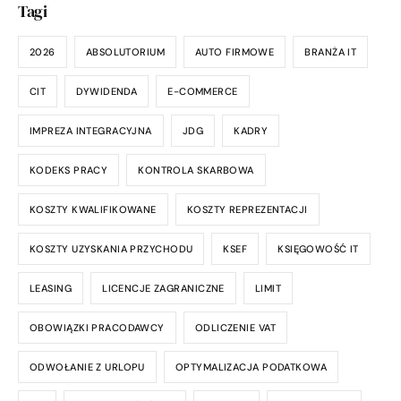
Tagi
2026
ABSOLUTORIUM
AUTO FIRMOWE
BRANŻA IT
CIT
DYWIDENDA
E-COMMERCE
IMPREZA INTEGRACYJNA
JDG
KADRY
KODEKS PRACY
KONTROLA SKARBOWA
KOSZTY KWALIFIKOWANE
KOSZTY REPREZENTACJI
KOSZTY UZYSKANIA PRZYCHODU
KSEF
KSIĘGOWOŚĆ IT
LEASING
LICENCJE ZAGRANICZNE
LIMIT
OBOWIĄZKI PRACODAWCY
ODLICZENIE VAT
ODWOŁANIE Z URLOPU
OPTYMALIZACJA PODATKOWA