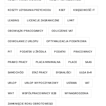
KOSZTY UZYSKANIA PRZYCHODU
KSEF
KSIĘGOWOŚĆ IT
LEASING
LICENCJE ZAGRANICZNE
LIMIT
OBOWIĄZKI PRACODAWCY
ODLICZENIE VAT
ODWOŁANIE Z URLOPU
OPTYMALIZACJA PODATKOWA
PIT
PODATEK U ŹRÓDŁA
PODATKI
PRACOWNICY
PRAWO PRACY
PŁACA MINIMALNA
PŁACE
SAAS
SAMOCHÓD
STAŻ PRACY
SYGNALIŚCI
ULGA B+R
URLOP
URLOP WYPOCZYNKOWY
USTAWA
VAT
WHT
WSPÓŁPRACOWNICY B2B
WYNAGRODZENIA
ZAMKNIĘCIE ROKU OBROTOWEGO