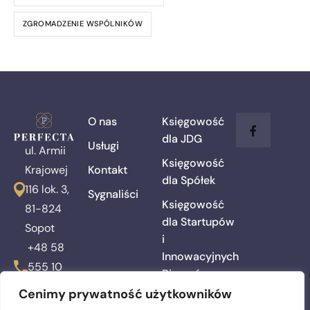
ZGROMADZENIE WSPÓLNIKÓW
O nas
Księgowość
dla JDG
Usługi
ul. Armii
Księgowość
Kontakt
Krajowej
dla Spółek
116 lok. 3,
Sygnaliści
Księgowość
81-824
dla Startupów
Sopot
i
+48 58
Innowacyjnych
555 10
Biznesów
00
Cenimy prywatność użytkowników
Kadry i
biuro@awperfecta.pl