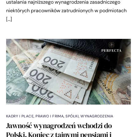
ustalania najniższego wynagrodzenia zasadniczego
niektórych pracowników zatrudnionych w podmiotach
[…]
KADRY I PŁACE
,
PRAWO I FRIMA
,
SPÓŁKI
,
WYNAGRODZENIA
Jawność wynagrodzeń wchodzi do
Polski. Koniec z tajnymi pensjami i