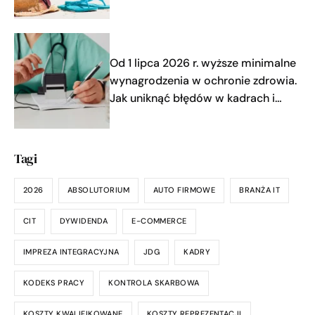
Od 1 lipca 2026 r. wyższe minimalne
wynagrodzenia w ochronie zdrowia.
Jak uniknąć błędów w kadrach i
płacach?
Tagi
2026
ABSOLUTORIUM
AUTO FIRMOWE
BRANŻA IT
CIT
DYWIDENDA
E-COMMERCE
IMPREZA INTEGRACYJNA
JDG
KADRY
KODEKS PRACY
KONTROLA SKARBOWA
KOSZTY KWALIFIKOWANE
KOSZTY REPREZENTACJI